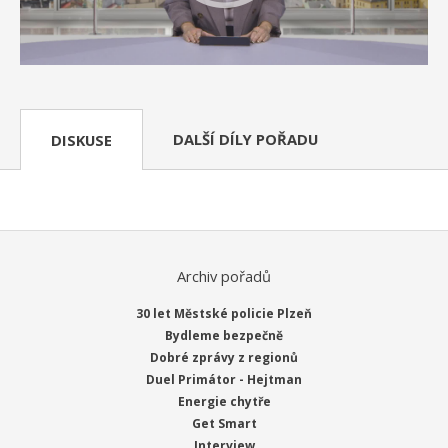
DALŠÍ DÍLY POŘADU
DISKUSE
Archiv pořadů
30 let Městské policie Plzeň
Bydleme bezpečně
Dobré zprávy z regionů
Duel Primátor - Hejtman
Energie chytře
Get Smart
Interview