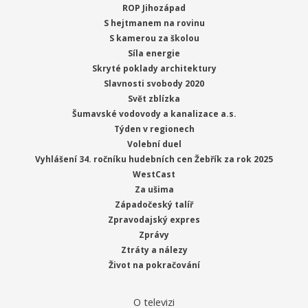
ROP Jihozápad
S hejtmanem na rovinu
S kamerou za školou
Síla energie
Skryté poklady architektury
Slavnosti svobody 2020
Svět zblízka
Šumavské vodovody a kanalizace a.s.
Týden v regionech
Volební duel
Vyhlášení 34. ročníku hudebních cen Žebřík za rok 2025
WestCast
Za ušima
Západočeský talíř
Zpravodajský expres
Zprávy
Ztráty a nálezy
Život na pokračování
O televizi