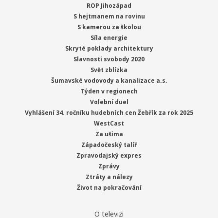
ROP Jihozápad
S hejtmanem na rovinu
S kamerou za školou
Síla energie
Skryté poklady architektury
Slavnosti svobody 2020
Svět zblízka
Šumavské vodovody a kanalizace a.s.
Týden v regionech
Volební duel
Vyhlášení 34. ročníku hudebních cen Žebřík za rok 2025
WestCast
Za ušima
Západočeský talíř
Zpravodajský expres
Zprávy
Ztráty a nálezy
Život na pokračování
O televizi