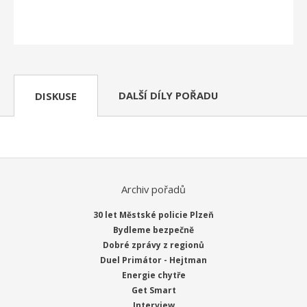
DALŠÍ DÍLY POŘADU
DISKUSE
Archiv pořadů
30 let Městské policie Plzeň
Bydleme bezpečně
Dobré zprávy z regionů
Duel Primátor - Hejtman
Energie chytře
Get Smart
Interview