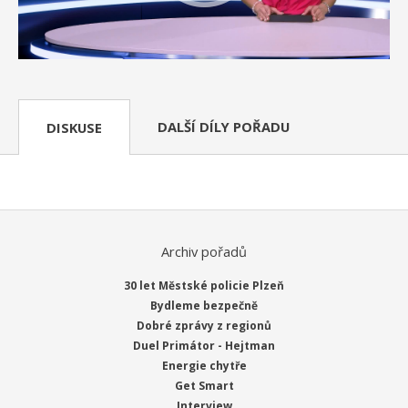
DALŠÍ DÍLY POŘADU
DISKUSE
Archiv pořadů
30 let Městské policie Plzeň
Bydleme bezpečně
Dobré zprávy z regionů
Duel Primátor - Hejtman
Energie chytře
Get Smart
Interview