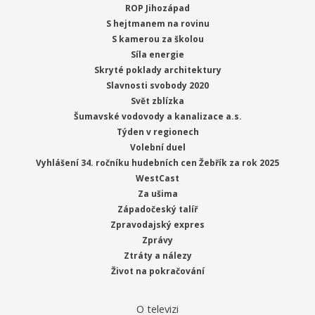
ROP Jihozápad
S hejtmanem na rovinu
S kamerou za školou
Síla energie
Skryté poklady architektury
Slavnosti svobody 2020
Svět zblízka
Šumavské vodovody a kanalizace a.s.
Týden v regionech
Volební duel
Vyhlášení 34. ročníku hudebních cen Žebřík za rok 2025
WestCast
Za ušima
Západočeský talíř
Zpravodajský expres
Zprávy
Ztráty a nálezy
Život na pokračování
O televizi