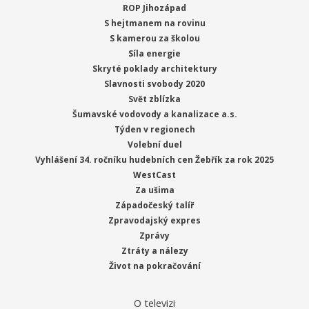
ROP Jihozápad
S hejtmanem na rovinu
S kamerou za školou
Síla energie
Skryté poklady architektury
Slavnosti svobody 2020
Svět zblízka
Šumavské vodovody a kanalizace a.s.
Týden v regionech
Volební duel
Vyhlášení 34. ročníku hudebních cen Žebřík za rok 2025
WestCast
Za ušima
Západočeský talíř
Zpravodajský expres
Zprávy
Ztráty a nálezy
Život na pokračování
O televizi