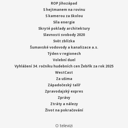
ROP Jihozápad
S hejtmanem na rovinu
S kamerou za školou
Síla energie
Skryté poklady architektury
Slavnosti svobody 2020
Svět zblízka
Šumavské vodovody a kanalizace a.s.
Týden v regionech
Volební duel
Vyhlášení 34. ročníku hudebních cen Žebřík za rok 2025
WestCast
Za ušima
Západočeský talíř
Zpravodajský expres
Zprávy
Ztráty a nálezy
Život na pokračování
O televizi