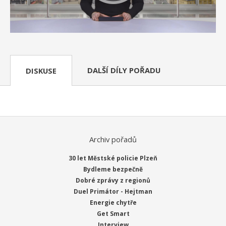
DALŠÍ DÍLY POŘADU
DISKUSE
Archiv pořadů
30 let Městské policie Plzeň
Bydleme bezpečně
Dobré zprávy z regionů
Duel Primátor - Hejtman
Energie chytře
Get Smart
Interview