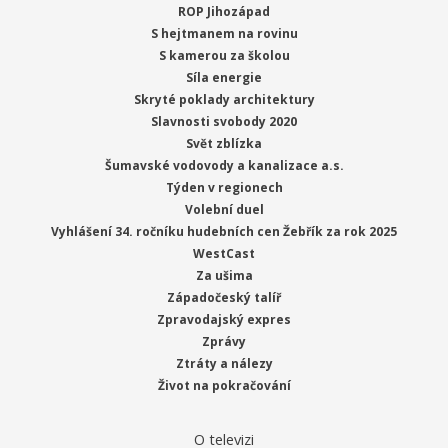
ROP Jihozápad
S hejtmanem na rovinu
S kamerou za školou
Síla energie
Skryté poklady architektury
Slavnosti svobody 2020
Svět zblízka
Šumavské vodovody a kanalizace a.s.
Týden v regionech
Volební duel
Vyhlášení 34. ročníku hudebních cen Žebřík za rok 2025
WestCast
Za ušima
Západočeský talíř
Zpravodajský expres
Zprávy
Ztráty a nálezy
Život na pokračování
O televizi