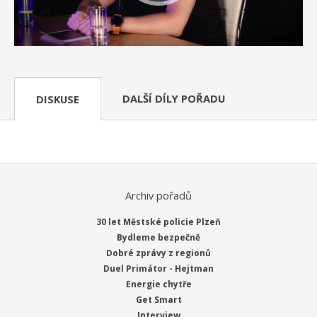
DALŠÍ DÍLY POŘADU
DISKUSE
Archiv pořadů
30 let Městské policie Plzeň
Bydleme bezpečně
Dobré zprávy z regionů
Duel Primátor - Hejtman
Energie chytře
Get Smart
Interview