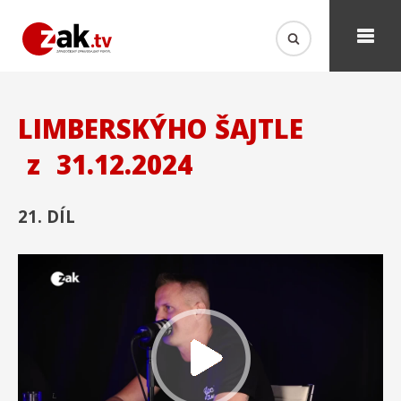
LIMBERSKÝHO ŠAJTLE
z
31.12.2024
21. DÍL