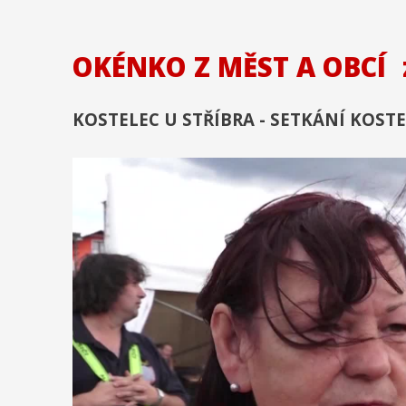
OKÉNKO Z MĚST A OBCÍ
KOSTELEC U STŘÍBRA - SETKÁNÍ KOST