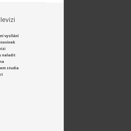
levizi
ní vysílání
 novinek
vizi
s naladit
ma
jem studia
kt