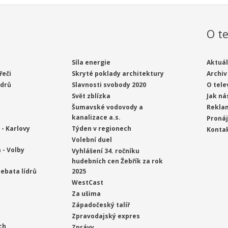
O te
Síla energie
Aktuál
řeči
Skryté poklady architektury
Archiv
ídrů
Slavnosti svobody 2020
O tele
Svět zblízka
Jak ná
Šumavské vodovody a
Rekla
kanalizace a.s.
Proná
- Karlovy
Týden v regionech
Konta
Volební duel
 - Volby
Vyhlášení 34. ročníku
hudebních cen Žebřík za rok
ebata lídrů
2025
WestCast
Za ušima
Západočeský talíř
Zpravodajský expres
ch
Zprávy