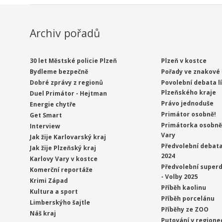
Archiv pořadů
30 let Městské policie Plzeň
Plzeň v kostce
Bydleme bezpečně
Pořady ve znakové 
Dobré zprávy z regionů
Povolební debata l
Plzeňského kraje
Duel Primátor - Hejtman
Právo jednoduše
Energie chytře
Primátor osobně!
Get Smart
Primátorka osobně 
Interview
Vary
Jak žije Karlovarský kraj
Předvolební debata
Jak žije Plzeňský kraj
2024
Karlovy Vary v kostce
Předvolební superd
Komerční reportáže
- Volby 2025
Krimi Západ
Příběh kaolinu
Kultura a sport
Příběh porcelánu
Limberskýho šajtle
Příběhy ze ZOO
Náš kraj
Putování v regione