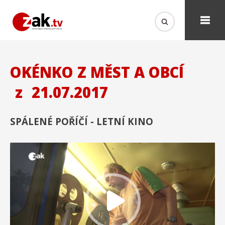
OKÉNKO Z MĚST A OBCÍ
z
21.07.2017
SPÁLENÉ POŘÍČÍ - LETNÍ KINO