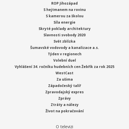
ROP Jihozápad
S hejtmanem na rovinu
S kamerou za školou
Síla energie
Skryté poklady architektury
Slavnosti svobody 2020
Svět zblízka
Šumavské vodovody a kanalizace a.s.
Týden v regionech
Volební duel
Vyhlášení 34. ročníku hudebních cen Žebřík za rok 2025
WestCast
Za ušima
Západočeský talíř
Zpravodajský expres
Zprávy
Ztráty a nálezy
Život na pokračování
O televizi