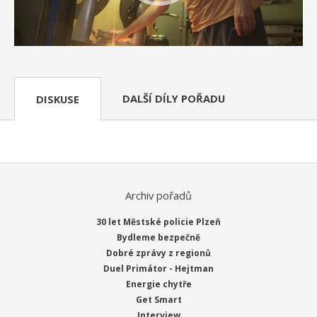
DALŠÍ DÍLY POŘADU
DISKUSE
Archiv pořadů
30 let Městské policie Plzeň
Bydleme bezpečně
Dobré zprávy z regionů
Duel Primátor - Hejtman
Energie chytře
Get Smart
Interview