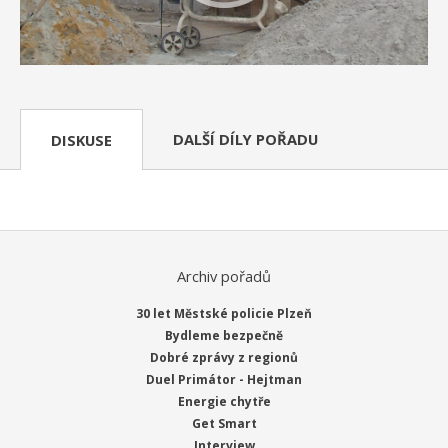
DALŠÍ DÍLY POŘADU
DISKUSE
Archiv pořadů
30 let Městské policie Plzeň
Bydleme bezpečně
Dobré zprávy z regionů
Duel Primátor - Hejtman
Energie chytře
Get Smart
Interview