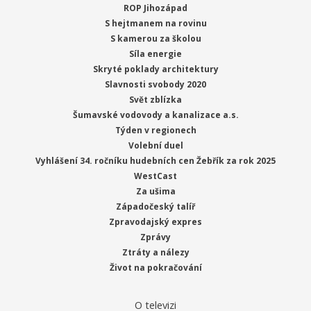
ROP Jihozápad
S hejtmanem na rovinu
S kamerou za školou
Síla energie
Skryté poklady architektury
Slavnosti svobody 2020
Svět zblízka
Šumavské vodovody a kanalizace a.s.
Týden v regionech
Volební duel
Vyhlášení 34. ročníku hudebních cen Žebřík za rok 2025
WestCast
Za ušima
Západočeský talíř
Zpravodajský expres
Zprávy
Ztráty a nálezy
Život na pokračování
O televizi