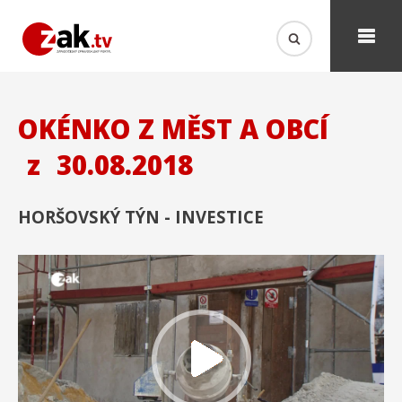
OKÉNKO Z MĚST A OBCÍ
z
30.08.2018
HORŠOVSKÝ TÝN - INVESTICE