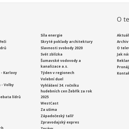
O te
Síla energie
Aktuál
řeči
Skryté poklady architektury
Archiv
ídrů
Slavnosti svobody 2020
O tele
Svět zblízka
Jak ná
Šumavské vodovody a
Rekla
kanalizace a.s.
Proná
- Karlovy
Týden v regionech
Konta
Volební duel
 - Volby
Vyhlášení 34. ročníku
hudebních cen Žebřík za rok
ebata lídrů
2025
WestCast
Za ušima
Západočeský talíř
Zpravodajský expres
ch
Zprávy