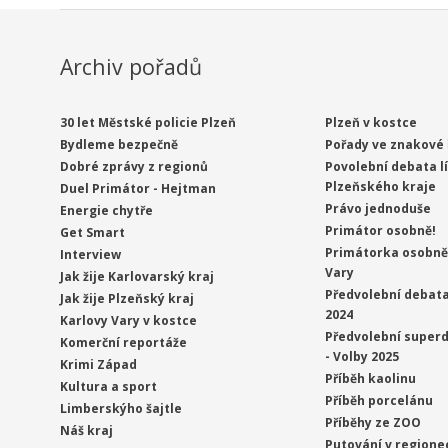
Archiv pořadů
30 let Městské policie Plzeň
Plzeň v kostce
Bydleme bezpečně
Pořady ve znakové 
Dobré zprávy z regionů
Povolební debata l
Plzeňského kraje
Duel Primátor - Hejtman
Právo jednoduše
Energie chytře
Primátor osobně!
Get Smart
Primátorka osobně 
Interview
Vary
Jak žije Karlovarský kraj
Předvolební debata
Jak žije Plzeňský kraj
2024
Karlovy Vary v kostce
Předvolební superd
Komerční reportáže
- Volby 2025
Krimi Západ
Příběh kaolinu
Kultura a sport
Příběh porcelánu
Limberskýho šajtle
Příběhy ze ZOO
Náš kraj
Putování v regione