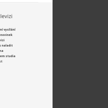
levizi
ní vysílání
 novinek
vizi
s naladit
ma
jem studia
kt