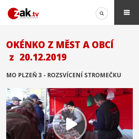
OKÉNKO Z MĚST A OBCÍ
z
20.12.2019
MO PLZEŇ 3 - ROZSVÍCENÍ STROMEČKU