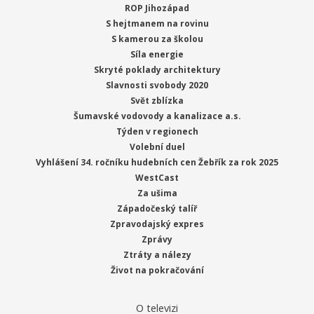
ROP Jihozápad
S hejtmanem na rovinu
S kamerou za školou
Síla energie
Skryté poklady architektury
Slavnosti svobody 2020
Svět zblízka
Šumavské vodovody a kanalizace a.s.
Týden v regionech
Volební duel
Vyhlášení 34. ročníku hudebních cen Žebřík za rok 2025
WestCast
Za ušima
Západočeský talíř
Zpravodajský expres
Zprávy
Ztráty a nálezy
Život na pokračování
O televizi