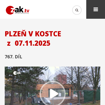
PLZEŇ V KOSTCE
z
07.11.2025
767. DÍL