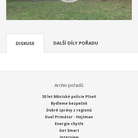
DALŠÍ DÍLY POŘADU
DISKUSE
Archiv pořadů
30 let Městské policie Plzeň
Bydleme bezpečně
Dobré zprávy z regionů
Duel Primátor - Hejtman
Energie chytře
Get Smart
Interview