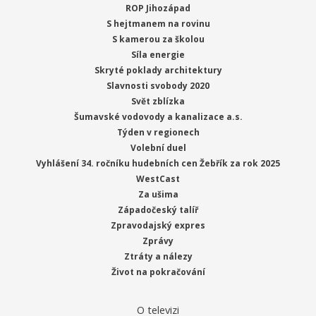
ROP Jihozápad
S hejtmanem na rovinu
S kamerou za školou
Síla energie
Skryté poklady architektury
Slavnosti svobody 2020
Svět zblízka
Šumavské vodovody a kanalizace a.s.
Týden v regionech
Volební duel
Vyhlášení 34. ročníku hudebních cen Žebřík za rok 2025
WestCast
Za ušima
Západočeský talíř
Zpravodajský expres
Zprávy
Ztráty a nálezy
Život na pokračování
O televizi