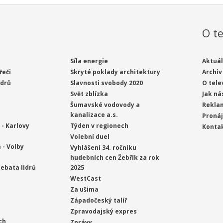
O te
Síla energie
Aktuál
řeči
Skryté poklady architektury
Archiv
ídrů
Slavnosti svobody 2020
O tele
Svět zblízka
Jak ná
Šumavské vodovody a
Rekla
kanalizace a.s.
Proná
- Karlovy
Týden v regionech
Konta
Volební duel
 - Volby
Vyhlášení 34. ročníku
hudebních cen Žebřík za rok
ebata lídrů
2025
WestCast
Za ušima
Západočeský talíř
Zpravodajský expres
ch
Zprávy