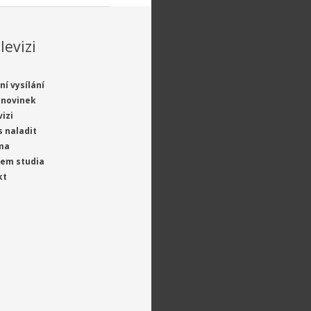
levizi
ní vysílání
 novinek
vizi
s naladit
ma
jem studia
kt