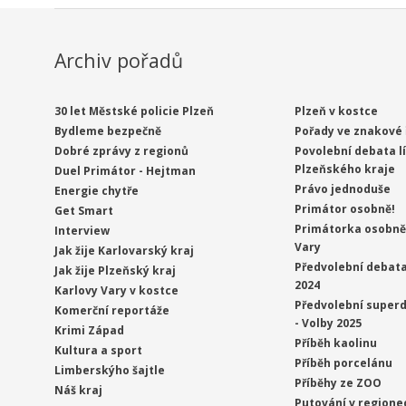
Archiv pořadů
30 let Městské policie Plzeň
Plzeň v kostce
Bydleme bezpečně
Pořady ve znakové 
Dobré zprávy z regionů
Povolební debata l
Plzeňského kraje
Duel Primátor - Hejtman
Právo jednoduše
Energie chytře
Primátor osobně!
Get Smart
Primátorka osobně 
Interview
Vary
Jak žije Karlovarský kraj
Předvolební debata
Jak žije Plzeňský kraj
2024
Karlovy Vary v kostce
Předvolební superd
Komerční reportáže
- Volby 2025
Krimi Západ
Příběh kaolinu
Kultura a sport
Příběh porcelánu
Limberskýho šajtle
Příběhy ze ZOO
Náš kraj
Putování v regione