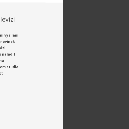
levizi
ní vysílání
 novinek
vizi
s naladit
ma
jem studia
kt