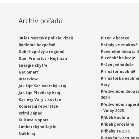
Archiv pořadů
30 let Městské policie Plzeň
Plzeň v kostce
Bydleme bezpečně
Pořady ve znakové 
Dobré zprávy z regionů
Povolební debata l
Plzeňského kraje
Duel Primátor - Hejtman
Právo jednoduše
Energie chytře
Primátor osobně!
Get Smart
Primátorka osobně 
Interview
Vary
Jak žije Karlovarský kraj
Předvolební debata
Jak žije Plzeňský kraj
2024
Karlovy Vary v kostce
Předvolební superd
Komerční reportáže
- Volby 2025
Krimi Západ
Příběh kaolinu
Kultura a sport
Příběh porcelánu
Limberskýho šajtle
Příběhy ze ZOO
Náš kraj
Putování v regione