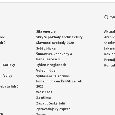
O te
Síla energie
Aktuál
řeči
Skryté poklady architektury
Archiv
ídrů
Slavnosti svobody 2020
O tele
Svět zblízka
Jak ná
Šumavské vodovody a
Rekla
kanalizace a.s.
Proná
- Karlovy
Týden v regionech
Konta
Volební duel
 - Volby
Vyhlášení 34. ročníku
hudebních cen Žebřík za rok
ebata lídrů
2025
WestCast
Za ušima
Západočeský talíř
Zpravodajský expres
ch
Zprávy