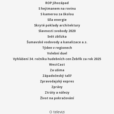
ROP Jihozápad
S hejtmanem na rovinu
S kamerou za školou
Síla energie
Skryté poklady architektury
Slavnosti svobody 2020
Svět zblízka
Šumavské vodovody a kanalizace a.s.
Týden v regionech
Volební duel
Vyhlášení 34. ročníku hudebních cen Žebřík za rok 2025
WestCast
Za ušima
Západočeský talíř
Zpravodajský expres
Zprávy
Ztráty a nálezy
Život na pokračování
O televizi