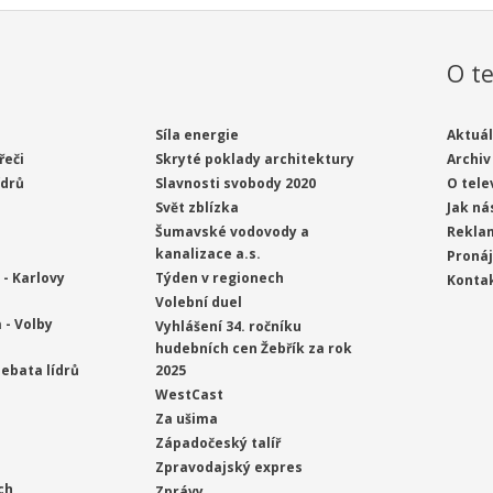
O te
Síla energie
Aktuál
řeči
Skryté poklady architektury
Archiv
ídrů
Slavnosti svobody 2020
O tele
Svět zblízka
Jak ná
Šumavské vodovody a
Rekla
kanalizace a.s.
Proná
- Karlovy
Týden v regionech
Konta
Volební duel
 - Volby
Vyhlášení 34. ročníku
hudebních cen Žebřík za rok
ebata lídrů
2025
WestCast
Za ušima
Západočeský talíř
Zpravodajský expres
ch
Zprávy