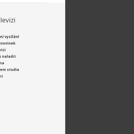
levizi
ní vysílání
 novinek
vizi
s naladit
ma
jem studia
kt