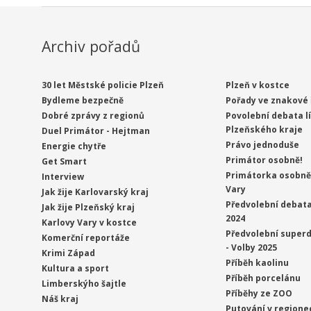
Archiv pořadů
30 let Městské policie Plzeň
Plzeň v kostce
Bydleme bezpečně
Pořady ve znakové 
Dobré zprávy z regionů
Povolební debata l
Plzeňského kraje
Duel Primátor - Hejtman
Právo jednoduše
Energie chytře
Primátor osobně!
Get Smart
Primátorka osobně 
Interview
Vary
Jak žije Karlovarský kraj
Předvolební debata
Jak žije Plzeňský kraj
2024
Karlovy Vary v kostce
Předvolební superd
Komerční reportáže
- Volby 2025
Krimi Západ
Příběh kaolinu
Kultura a sport
Příběh porcelánu
Limberskýho šajtle
Příběhy ze ZOO
Náš kraj
Putování v regione