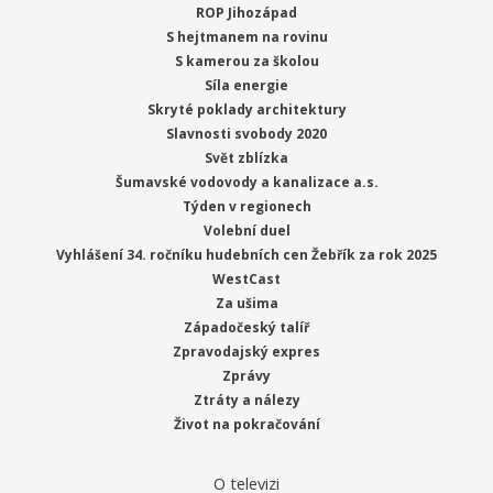
ROP Jihozápad
S hejtmanem na rovinu
S kamerou za školou
Síla energie
Skryté poklady architektury
Slavnosti svobody 2020
Svět zblízka
Šumavské vodovody a kanalizace a.s.
Týden v regionech
Volební duel
Vyhlášení 34. ročníku hudebních cen Žebřík za rok 2025
WestCast
Za ušima
Západočeský talíř
Zpravodajský expres
Zprávy
Ztráty a nálezy
Život na pokračování
O televizi