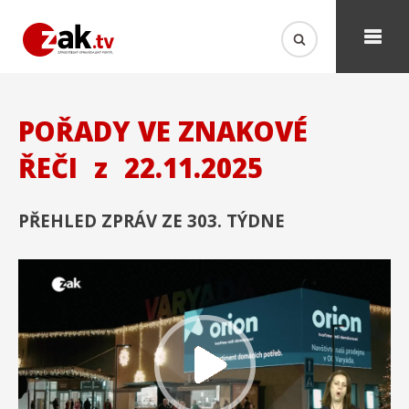
POŘADY VE ZNAKOVÉ
ŘEČI
z
22.11.2025
PŘEHLED ZPRÁV ZE 303. TÝDNE