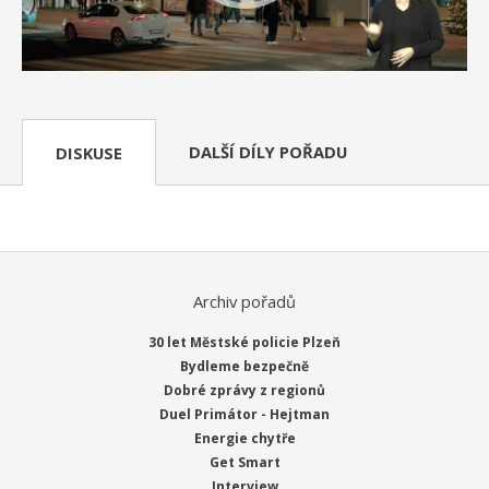
DALŠÍ DÍLY POŘADU
DISKUSE
Archiv pořadů
30 let Městské policie Plzeň
Bydleme bezpečně
Dobré zprávy z regionů
Duel Primátor - Hejtman
Energie chytře
Get Smart
Interview