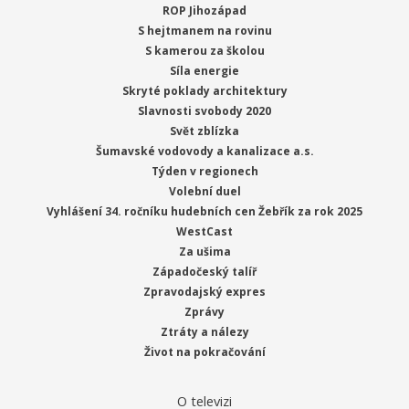
ROP Jihozápad
S hejtmanem na rovinu
S kamerou za školou
Síla energie
Skryté poklady architektury
Slavnosti svobody 2020
Svět zblízka
Šumavské vodovody a kanalizace a.s.
Týden v regionech
Volební duel
Vyhlášení 34. ročníku hudebních cen Žebřík za rok 2025
WestCast
Za ušima
Západočeský talíř
Zpravodajský expres
Zprávy
Ztráty a nálezy
Život na pokračování
O televizi