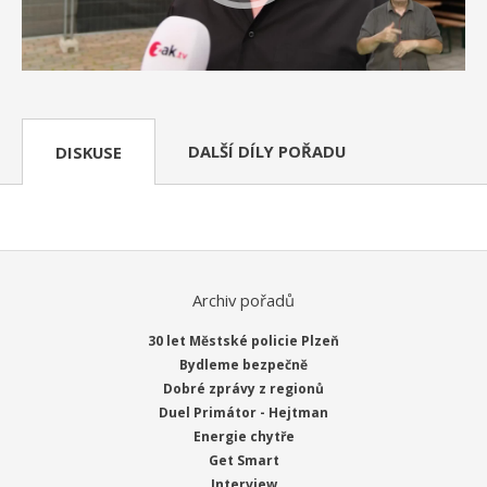
DALŠÍ DÍLY POŘADU
DISKUSE
Archiv pořadů
30 let Městské policie Plzeň
Bydleme bezpečně
Dobré zprávy z regionů
Duel Primátor - Hejtman
Energie chytře
Get Smart
Interview