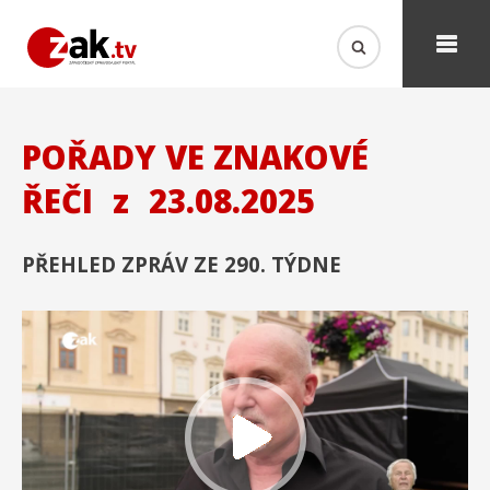
POŘADY VE ZNAKOVÉ
ŘEČI
z
23.08.2025
PŘEHLED ZPRÁV ZE 290. TÝDNE