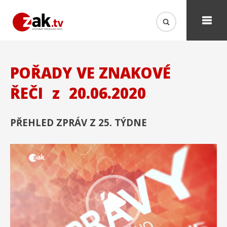
POŘADY VE ZNAKOVÉ
ŘEČI
z
20.06.2020
PŘEHLED ZPRÁV Z 25. TÝDNE