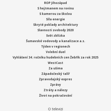
ROP Jihozápad
S hejtmanem na rovinu
S kamerou za školou
Síla energie
Skryté poklady architektury
Slavnosti svobody 2020
Svět zblízka
Šumavské vodovody a kanalizace a.s.
Týden v regionech
Volební duel
Vyhlášení 34. ročníku hudebních cen Žebřík za rok 2025
WestCast
Za ušima
Západočeský talíř
Zpravodajský expres
Zprávy
Ztráty a nálezy
Život na pokračování
O televizi