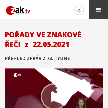
POŘADY VE ZNAKOVÉ
ŘEČI
z
22.05.2021
PŘEHLED ZPRÁV Z 73. TÝDNE