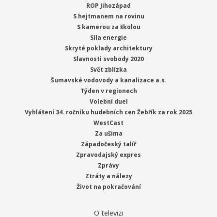
ROP Jihozápad
S hejtmanem na rovinu
S kamerou za školou
Síla energie
Skryté poklady architektury
Slavnosti svobody 2020
Svět zblízka
Šumavské vodovody a kanalizace a.s.
Týden v regionech
Volební duel
Vyhlášení 34. ročníku hudebních cen Žebřík za rok 2025
WestCast
Za ušima
Západočeský talíř
Zpravodajský expres
Zprávy
Ztráty a nálezy
Život na pokračování
O televizi