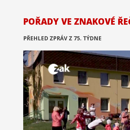
POŘADY VE ZNAKOVÉ ŘE
PŘEHLED ZPRÁV Z 75. TÝDNE