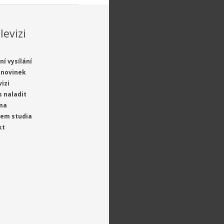
levizi
ní vysílání
 novinek
vizi
s naladit
ma
jem studia
kt