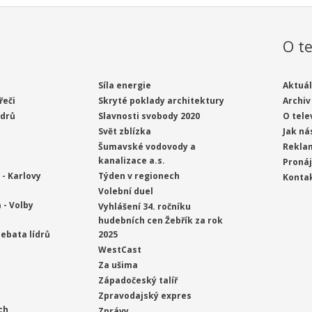
O te
Síla energie
Aktuál
řeči
Skryté poklady architektury
Archiv
ídrů
Slavnosti svobody 2020
O tele
Svět zblízka
Jak ná
Šumavské vodovody a
Rekla
kanalizace a.s.
Proná
- Karlovy
Týden v regionech
Konta
Volební duel
 - Volby
Vyhlášení 34. ročníku
hudebních cen Žebřík za rok
ebata lídrů
2025
WestCast
Za ušima
Západočeský talíř
Zpravodajský expres
ch
Zprávy