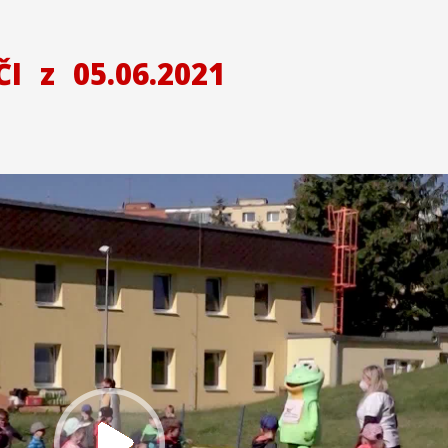
ČI
z
05.06.2021