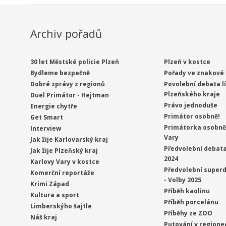
Archiv pořadů
30 let Městské policie Plzeň
Plzeň v kostce
Bydleme bezpečně
Pořady ve znakové 
Dobré zprávy z regionů
Povolební debata l
Plzeňského kraje
Duel Primátor - Hejtman
Právo jednoduše
Energie chytře
Primátor osobně!
Get Smart
Primátorka osobně 
Interview
Vary
Jak žije Karlovarský kraj
Předvolební debata
Jak žije Plzeňský kraj
2024
Karlovy Vary v kostce
Předvolební superd
Komerční reportáže
- Volby 2025
Krimi Západ
Příběh kaolinu
Kultura a sport
Příběh porcelánu
Limberskýho šajtle
Příběhy ze ZOO
Náš kraj
Putování v regione