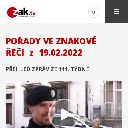
POŘADY VE ZNAKOVÉ
ŘEČI
z
19.02.2022
PŘEHLED ZPRÁV ZE 111. TÝDNE