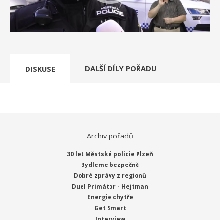
DALŠÍ DÍLY POŘADU
DISKUSE
Archiv pořadů
30 let Městské policie Plzeň
Bydleme bezpečně
Dobré zprávy z regionů
Duel Primátor - Hejtman
Energie chytře
Get Smart
Interview