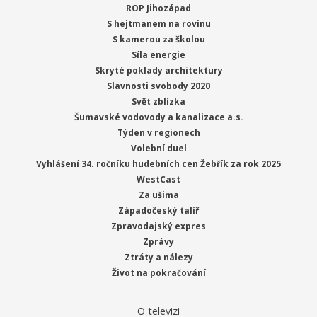
ROP Jihozápad
S hejtmanem na rovinu
S kamerou za školou
Síla energie
Skryté poklady architektury
Slavnosti svobody 2020
Svět zblízka
Šumavské vodovody a kanalizace a.s.
Týden v regionech
Volební duel
Vyhlášení 34. ročníku hudebních cen Žebřík za rok 2025
WestCast
Za ušima
Západočeský talíř
Zpravodajský expres
Zprávy
Ztráty a nálezy
Život na pokračování
O televizi