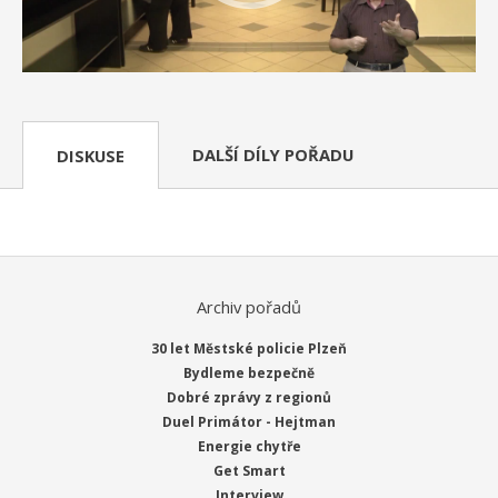
DALŠÍ DÍLY POŘADU
DISKUSE
Archiv pořadů
30 let Městské policie Plzeň
Bydleme bezpečně
Dobré zprávy z regionů
Duel Primátor - Hejtman
Energie chytře
Get Smart
Interview