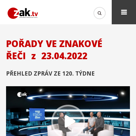
POŘADY VE ZNAKOVÉ
ŘEČI
z
23.04.2022
PŘEHLED ZPRÁV ZE 120. TÝDNE