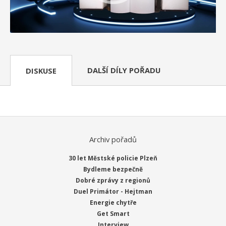
DALŠÍ DÍLY POŘADU
DISKUSE
Archiv pořadů
30 let Městské policie Plzeň
Bydleme bezpečně
Dobré zprávy z regionů
Duel Primátor - Hejtman
Energie chytře
Get Smart
Interview