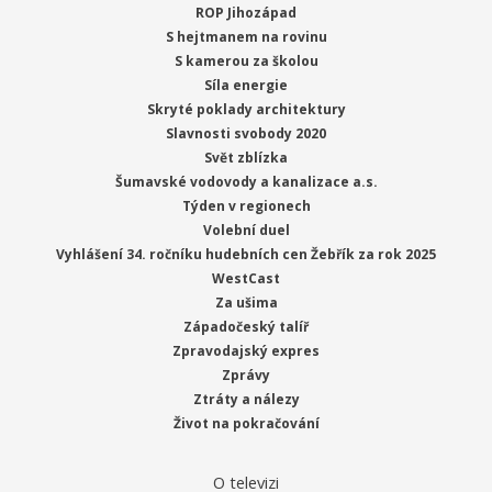
ROP Jihozápad
S hejtmanem na rovinu
S kamerou za školou
Síla energie
Skryté poklady architektury
Slavnosti svobody 2020
Svět zblízka
Šumavské vodovody a kanalizace a.s.
Týden v regionech
Volební duel
Vyhlášení 34. ročníku hudebních cen Žebřík za rok 2025
WestCast
Za ušima
Západočeský talíř
Zpravodajský expres
Zprávy
Ztráty a nálezy
Život na pokračování
O televizi