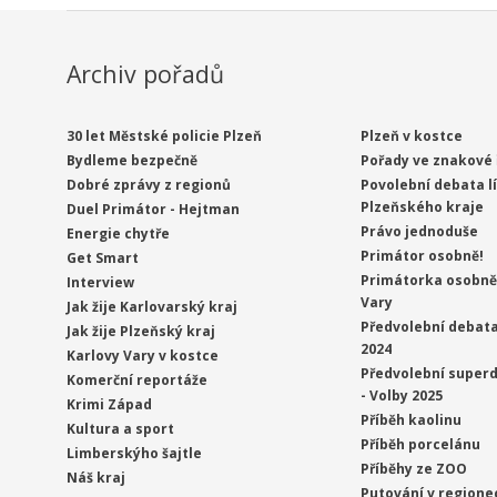
Archiv pořadů
30 let Městské policie Plzeň
Plzeň v kostce
Bydleme bezpečně
Pořady ve znakové 
Dobré zprávy z regionů
Povolební debata l
Plzeňského kraje
Duel Primátor - Hejtman
Právo jednoduše
Energie chytře
Primátor osobně!
Get Smart
Primátorka osobně 
Interview
Vary
Jak žije Karlovarský kraj
Předvolební debata
Jak žije Plzeňský kraj
2024
Karlovy Vary v kostce
Předvolební superd
Komerční reportáže
- Volby 2025
Krimi Západ
Příběh kaolinu
Kultura a sport
Příběh porcelánu
Limberskýho šajtle
Příběhy ze ZOO
Náš kraj
Putování v regione