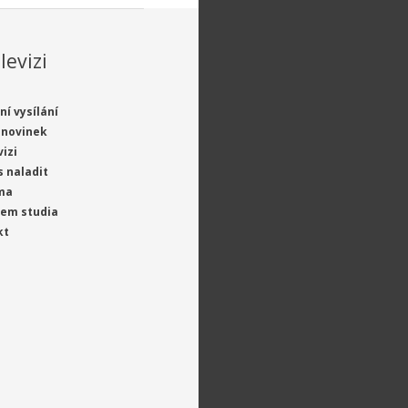
levizi
ní vysílání
 novinek
vizi
s naladit
ma
jem studia
kt