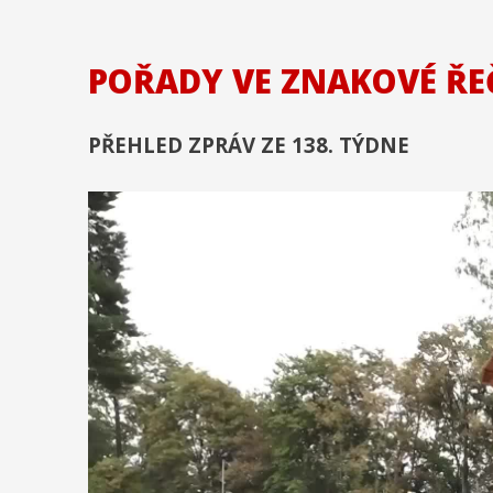
POŘADY VE ZNAKOVÉ ŘE
PŘEHLED ZPRÁV ZE 138. TÝDNE