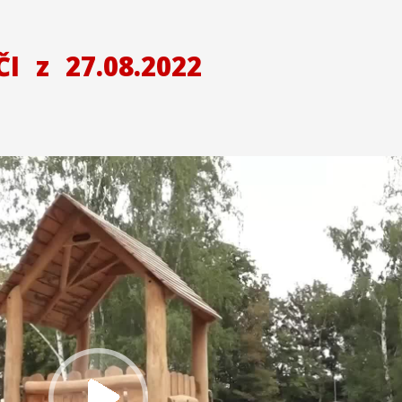
ČI
z
27.08.2022