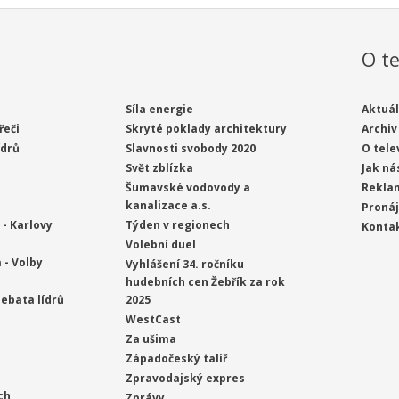
O te
Síla energie
Aktuál
řeči
Skryté poklady architektury
Archiv
ídrů
Slavnosti svobody 2020
O tele
Svět zblízka
Jak ná
Šumavské vodovody a
Rekla
kanalizace a.s.
Proná
- Karlovy
Týden v regionech
Konta
Volební duel
 - Volby
Vyhlášení 34. ročníku
hudebních cen Žebřík za rok
ebata lídrů
2025
WestCast
Za ušima
Západočeský talíř
Zpravodajský expres
ch
Zprávy