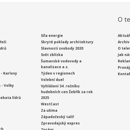
O te
Síla energie
Aktuál
řeči
Skryté poklady architektury
Archiv
ídrů
Slavnosti svobody 2020
O tele
Svět zblízka
Jak ná
Šumavské vodovody a
Rekla
kanalizace a.s.
Proná
- Karlovy
Týden v regionech
Konta
Volební duel
 - Volby
Vyhlášení 34. ročníku
hudebních cen Žebřík za rok
ebata lídrů
2025
WestCast
Za ušima
Západočeský talíř
Zpravodajský expres
ch
Zprávy