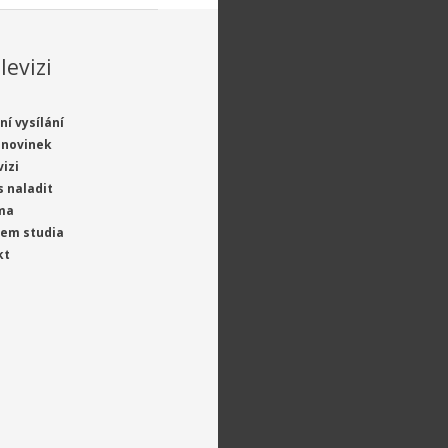
levizi
ní vysílání
 novinek
vizi
s naladit
ma
jem studia
kt