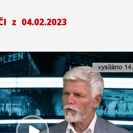
ČI
z
04.02.2023