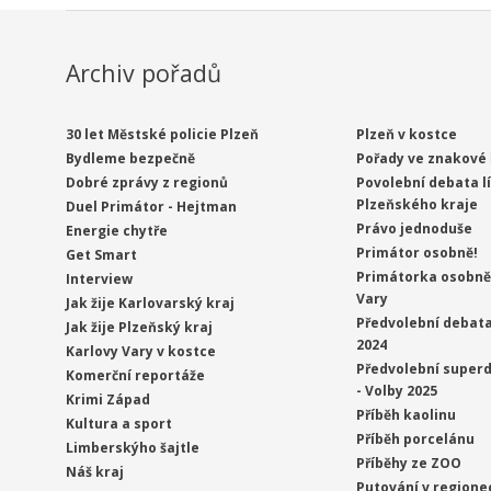
Archiv pořadů
30 let Městské policie Plzeň
Plzeň v kostce
Bydleme bezpečně
Pořady ve znakové 
Dobré zprávy z regionů
Povolební debata l
Plzeňského kraje
Duel Primátor - Hejtman
Právo jednoduše
Energie chytře
Primátor osobně!
Get Smart
Primátorka osobně 
Interview
Vary
Jak žije Karlovarský kraj
Předvolební debata
Jak žije Plzeňský kraj
2024
Karlovy Vary v kostce
Předvolební superd
Komerční reportáže
- Volby 2025
Krimi Západ
Příběh kaolinu
Kultura a sport
Příběh porcelánu
Limberskýho šajtle
Příběhy ze ZOO
Náš kraj
Putování v regione