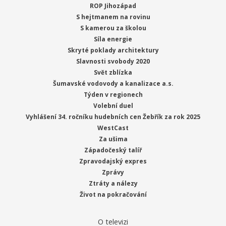
ROP Jihozápad
S hejtmanem na rovinu
S kamerou za školou
Síla energie
Skryté poklady architektury
Slavnosti svobody 2020
Svět zblízka
Šumavské vodovody a kanalizace a.s.
Týden v regionech
Volební duel
Vyhlášení 34. ročníku hudebních cen Žebřík za rok 2025
WestCast
Za ušima
Západočeský talíř
Zpravodajský expres
Zprávy
Ztráty a nálezy
Život na pokračování
O televizi