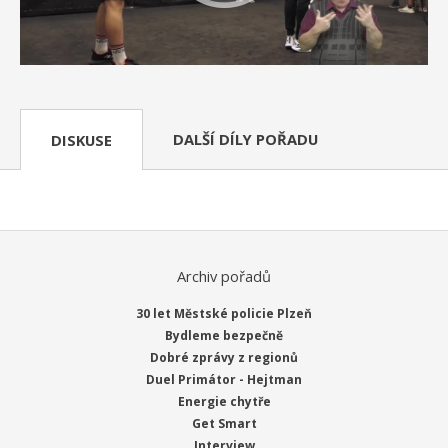
DALŠÍ DÍLY POŘADU
DISKUSE
Archiv pořadů
30 let Městské policie Plzeň
Bydleme bezpečně
Dobré zprávy z regionů
Duel Primátor - Hejtman
Energie chytře
Get Smart
Interview