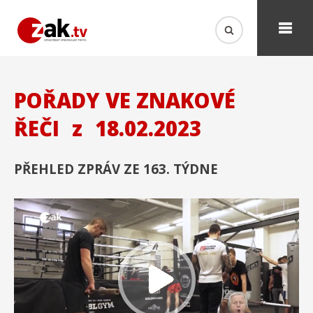
POŘADY VE ZNAKOVÉ
ŘEČI
z
18.02.2023
PŘEHLED ZPRÁV ZE 163. TÝDNE