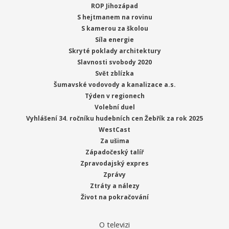
ROP Jihozápad
S hejtmanem na rovinu
S kamerou za školou
Síla energie
Skryté poklady architektury
Slavnosti svobody 2020
Svět zblízka
Šumavské vodovody a kanalizace a.s.
Týden v regionech
Volební duel
Vyhlášení 34. ročníku hudebních cen Žebřík za rok 2025
WestCast
Za ušima
Západočeský talíř
Zpravodajský expres
Zprávy
Ztráty a nálezy
Život na pokračování
O televizi