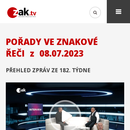
POŘADY VE ZNAKOVÉ
ŘEČI
z
08.07.2023
PŘEHLED ZPRÁV ZE 182. TÝDNE