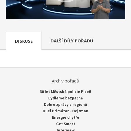
DALŠÍ DÍLY POŘADU
DISKUSE
Archiv pořadů
30 let Městské policie Plzeň
Bydleme bezpečně
Dobré zprávy z regionů
Duel Primátor - Hejtman
Energie chytře
Get Smart
Interview