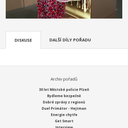
DALŠÍ DÍLY POŘADU
DISKUSE
Archiv pořadů
30 let Městské policie Plzeň
Bydleme bezpečně
Dobré zprávy z regionů
Duel Primátor - Hejtman
Energie chytře
Get Smart
Interview