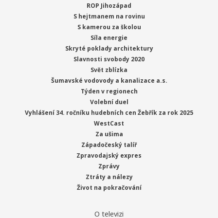
ROP Jihozápad
S hejtmanem na rovinu
S kamerou za školou
Síla energie
Skryté poklady architektury
Slavnosti svobody 2020
Svět zblízka
Šumavské vodovody a kanalizace a.s.
Týden v regionech
Volební duel
Vyhlášení 34. ročníku hudebních cen Žebřík za rok 2025
WestCast
Za ušima
Západočeský talíř
Zpravodajský expres
Zprávy
Ztráty a nálezy
Život na pokračování
O televizi