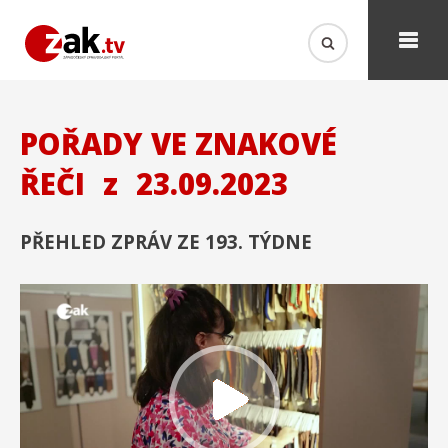
POŘADY VE ZNAKOVÉ
ŘEČI
z
23.09.2023
PŘEHLED ZPRÁV ZE 193. TÝDNE