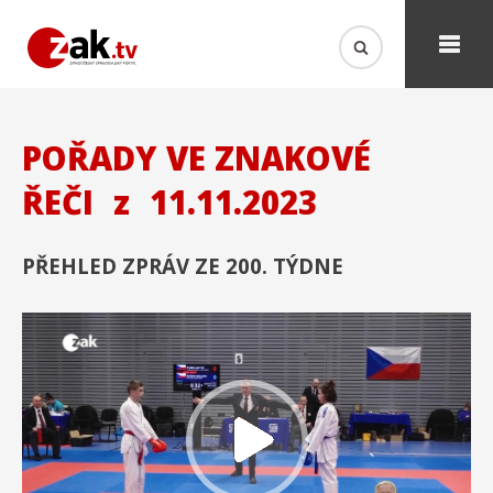
POŘADY VE ZNAKOVÉ
ŘEČI
z
11.11.2023
PŘEHLED ZPRÁV ZE 200. TÝDNE