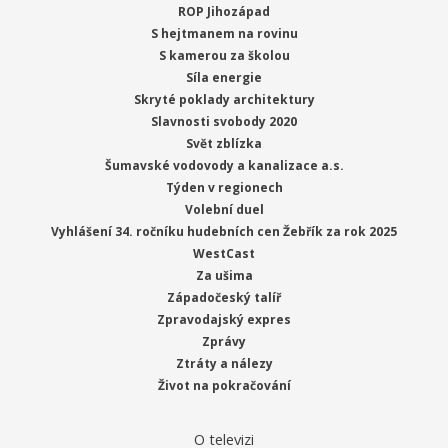
ROP Jihozápad
S hejtmanem na rovinu
S kamerou za školou
Síla energie
Skryté poklady architektury
Slavnosti svobody 2020
Svět zblízka
Šumavské vodovody a kanalizace a.s.
Týden v regionech
Volební duel
Vyhlášení 34. ročníku hudebních cen Žebřík za rok 2025
WestCast
Za ušima
Západočeský talíř
Zpravodajský expres
Zprávy
Ztráty a nálezy
Život na pokračování
O televizi