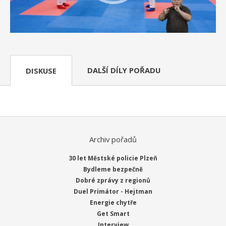
DALŠÍ DÍLY POŘADU
DISKUSE
Archiv pořadů
30 let Městské policie Plzeň
Bydleme bezpečně
Dobré zprávy z regionů
Duel Primátor - Hejtman
Energie chytře
Get Smart
Interview