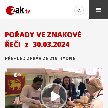
POŘADY VE ZNAKOVÉ
ŘEČI
z
30.03.2024
PŘEHLED ZPRÁV ZE 219. TÝDNE