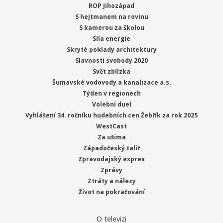
ROP Jihozápad
S hejtmanem na rovinu
S kamerou za školou
Síla energie
Skryté poklady architektury
Slavnosti svobody 2020
Svět zblízka
Šumavské vodovody a kanalizace a.s.
Týden v regionech
Volební duel
Vyhlášení 34. ročníku hudebních cen Žebřík za rok 2025
WestCast
Za ušima
Západočeský talíř
Zpravodajský expres
Zprávy
Ztráty a nálezy
Život na pokračování
O televizi