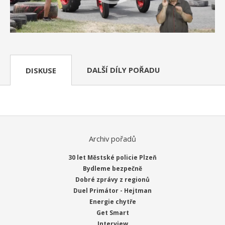
DALŠÍ DÍLY POŘADU
DISKUSE
Archiv pořadů
30 let Městské policie Plzeň
Bydleme bezpečně
Dobré zprávy z regionů
Duel Primátor - Hejtman
Energie chytře
Get Smart
Interview