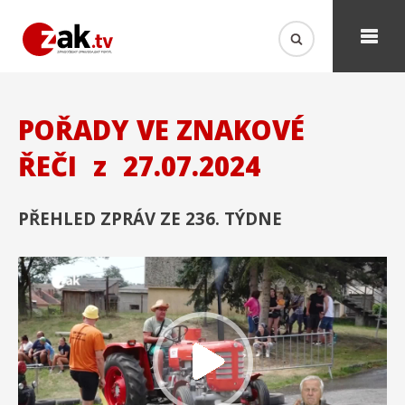
POŘADY VE ZNAKOVÉ
ŘEČI
z
27.07.2024
PŘEHLED ZPRÁV ZE 236. TÝDNE