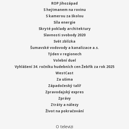
ROP Jihozápad
S hejtmanem na rovinu
S kamerou za školou
Síla energie
Skryté poklady architektury
Slavnosti svobody 2020
Svět zblízka
Šumavské vodovody a kanalizace a.s.
Týden v regionech
Volební duel
Vyhlášení 34. ročníku hudebních cen Žebřík za rok 2025
WestCast
Za ušima
Západočeský talíř
Zpravodajský expres
Zprávy
Ztráty a nálezy
Život na pokračování
O televizi