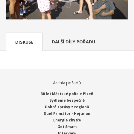
DALŠÍ DÍLY POŘADU
DISKUSE
Archiv pořadů
30 let Městské policie Plzeň
Bydleme bezpečně
Dobré zprávy z regionů
Duel Primátor - Hejtman
Energie chytře
Get Smart
Interview