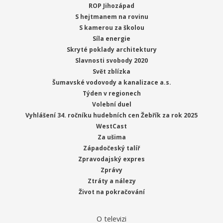
ROP Jihozápad
S hejtmanem na rovinu
S kamerou za školou
Síla energie
Skryté poklady architektury
Slavnosti svobody 2020
Svět zblízka
Šumavské vodovody a kanalizace a.s.
Týden v regionech
Volební duel
Vyhlášení 34. ročníku hudebních cen Žebřík za rok 2025
WestCast
Za ušima
Západočeský talíř
Zpravodajský expres
Zprávy
Ztráty a nálezy
Život na pokračování
O televizi