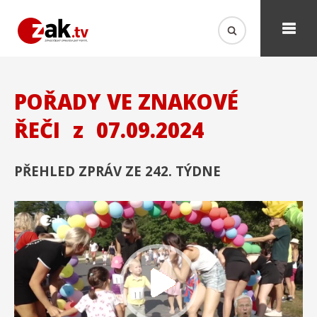
POŘADY VE ZNAKOVÉ
ŘEČI
z
07.09.2024
PŘEHLED ZPRÁV ZE 242. TÝDNE