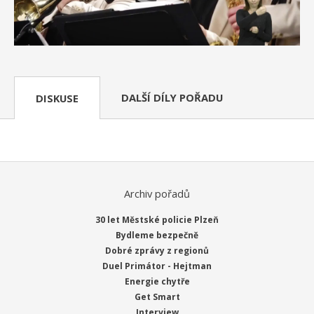
DALŠÍ DÍLY POŘADU
DISKUSE
Archiv pořadů
30 let Městské policie Plzeň
Bydleme bezpečně
Dobré zprávy z regionů
Duel Primátor - Hejtman
Energie chytře
Get Smart
Interview