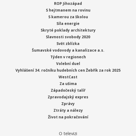
ROP Jihozápad
S hejtmanem na rovinu
S kamerou za školou
Síla energie
Skryté poklady architektury
Slavnosti svobody 2020
Svět zblízka
Šumavské vodovody a kanalizace a.s.
Týden v regionech
Volební duel
Vyhlášení 34. ročníku hudebních cen Žebřík za rok 2025
WestCast
Za ušima
Západočeský talíř
Zpravodajský expres
Zprávy
Ztráty a nálezy
Život na pokračování
O televizi