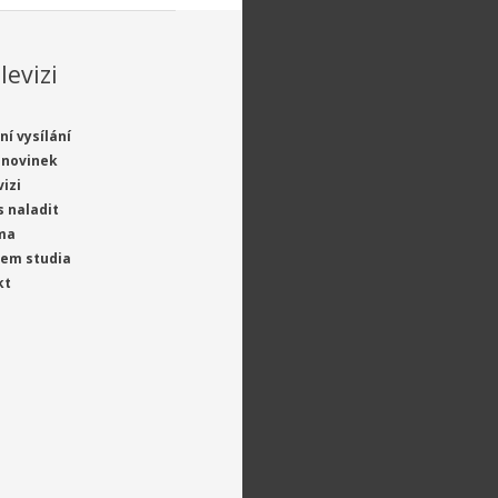
levizi
ní vysílání
 novinek
vizi
s naladit
ma
jem studia
kt