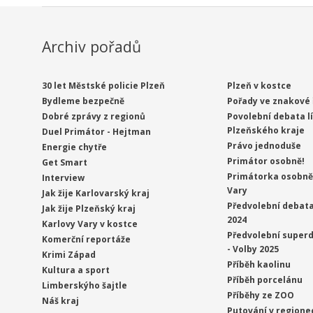
Archiv pořadů
30 let Městské policie Plzeň
Plzeň v kostce
Bydleme bezpečně
Pořady ve znakové 
Dobré zprávy z regionů
Povolební debata l
Plzeňského kraje
Duel Primátor - Hejtman
Právo jednoduše
Energie chytře
Primátor osobně!
Get Smart
Primátorka osobně 
Interview
Vary
Jak žije Karlovarský kraj
Předvolební debata
Jak žije Plzeňský kraj
2024
Karlovy Vary v kostce
Předvolební superd
Komerční reportáže
- Volby 2025
Krimi Západ
Příběh kaolinu
Kultura a sport
Příběh porcelánu
Limberskýho šajtle
Příběhy ze ZOO
Náš kraj
Putování v regione