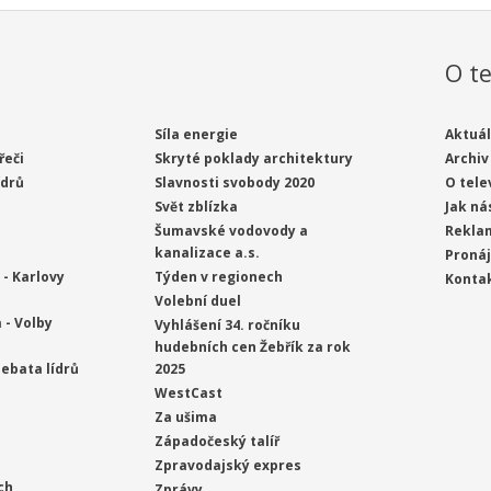
O te
Síla energie
Aktuál
řeči
Skryté poklady architektury
Archiv
ídrů
Slavnosti svobody 2020
O tele
Svět zblízka
Jak ná
Šumavské vodovody a
Rekla
kanalizace a.s.
Proná
- Karlovy
Týden v regionech
Konta
Volební duel
 - Volby
Vyhlášení 34. ročníku
hudebních cen Žebřík za rok
ebata lídrů
2025
WestCast
Za ušima
Západočeský talíř
Zpravodajský expres
ch
Zprávy