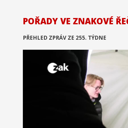
POŘADY VE ZNAKOVÉ ŘE
PŘEHLED ZPRÁV ZE 255. TÝDNE