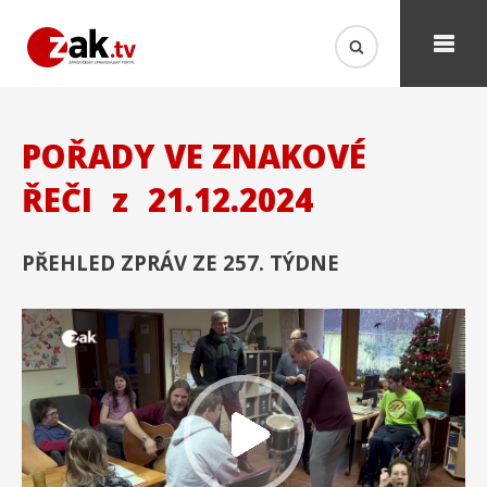
POŘADY VE ZNAKOVÉ
ŘEČI
z
21.12.2024
PŘEHLED ZPRÁV ZE 257. TÝDNE