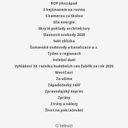
ROP Jihozápad
S hejtmanem na rovinu
S kamerou za školou
Síla energie
Skryté poklady architektury
Slavnosti svobody 2020
Svět zblízka
Šumavské vodovody a kanalizace a.s.
Týden v regionech
Volební duel
Vyhlášení 34. ročníku hudebních cen Žebřík za rok 2025
WestCast
Za ušima
Západočeský talíř
Zpravodajský expres
Zprávy
Ztráty a nálezy
Život na pokračování
O televizi