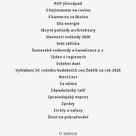
ROP Jihozápad
S hejtmanem na rovinu
S kamerou za školou
Síla energie
Skryté poklady architektury
Slavnosti svobody 2020
Svět zblízka
Šumavské vodovody a kanalizace a.s.
Týden v regionech
Volební duel
Vyhlášení 34. ročníku hudebních cen Žebřík za rok 2025
WestCast
Za ušima
Západočeský talíř
Zpravodajský expres
Zprávy
Ztráty a nálezy
Život na pokračování
O televizi