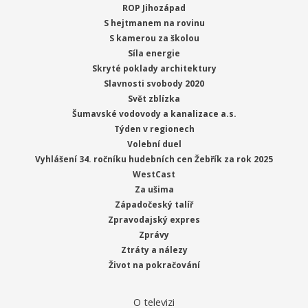
ROP Jihozápad
S hejtmanem na rovinu
S kamerou za školou
Síla energie
Skryté poklady architektury
Slavnosti svobody 2020
Svět zblízka
Šumavské vodovody a kanalizace a.s.
Týden v regionech
Volební duel
Vyhlášení 34. ročníku hudebních cen Žebřík za rok 2025
WestCast
Za ušima
Západočeský talíř
Zpravodajský expres
Zprávy
Ztráty a nálezy
Život na pokračování
O televizi