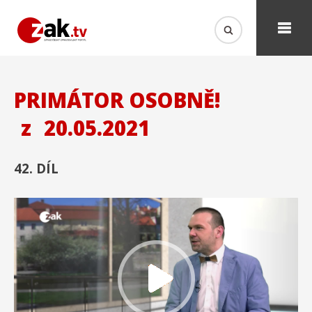
PRIMÁTOR OSOBNĚ!
z
20.05.2021
42. DÍL