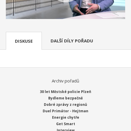
DALŠÍ DÍLY POŘADU
DISKUSE
Archiv pořadů
30 let Městské policie Plzeň
Bydleme bezpečně
Dobré zprávy z regionů
Duel Primátor - Hejtman
Energie chytře
Get Smart
Interview