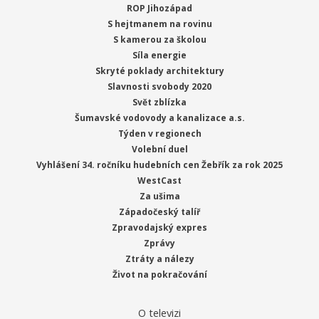
ROP Jihozápad
S hejtmanem na rovinu
S kamerou za školou
Síla energie
Skryté poklady architektury
Slavnosti svobody 2020
Svět zblízka
Šumavské vodovody a kanalizace a.s.
Týden v regionech
Volební duel
Vyhlášení 34. ročníku hudebních cen Žebřík za rok 2025
WestCast
Za ušima
Západočeský talíř
Zpravodajský expres
Zprávy
Ztráty a nálezy
Život na pokračování
O televizi