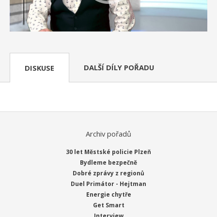
DALŠÍ DÍLY POŘADU
DISKUSE
Archiv pořadů
30 let Městské policie Plzeň
Bydleme bezpečně
Dobré zprávy z regionů
Duel Primátor - Hejtman
Energie chytře
Get Smart
Interview