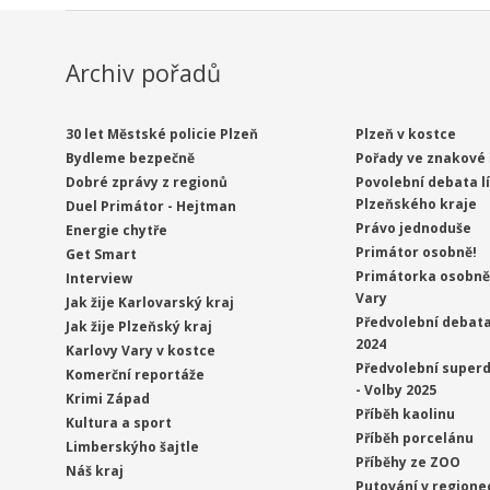
Archiv pořadů
30 let Městské policie Plzeň
Plzeň v kostce
Bydleme bezpečně
Pořady ve znakové 
Dobré zprávy z regionů
Povolební debata l
Plzeňského kraje
Duel Primátor - Hejtman
Právo jednoduše
Energie chytře
Primátor osobně!
Get Smart
Primátorka osobně 
Interview
Vary
Jak žije Karlovarský kraj
Předvolební debata
Jak žije Plzeňský kraj
2024
Karlovy Vary v kostce
Předvolební superd
Komerční reportáže
- Volby 2025
Krimi Západ
Příběh kaolinu
Kultura a sport
Příběh porcelánu
Limberskýho šajtle
Příběhy ze ZOO
Náš kraj
Putování v regione