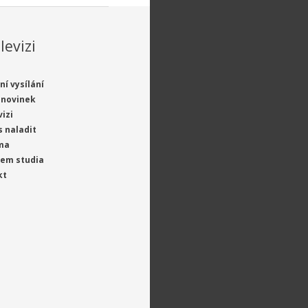
levizi
ní vysílání
 novinek
vizi
s naladit
ma
jem studia
kt