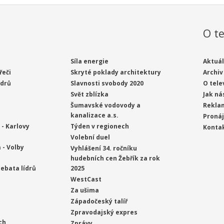
O te
Síla energie
Aktuál
řeči
Skryté poklady architektury
Archiv
ídrů
Slavnosti svobody 2020
O tele
Svět zblízka
Jak ná
Šumavské vodovody a
Rekla
kanalizace a.s.
Proná
- Karlovy
Týden v regionech
Konta
Volební duel
 - Volby
Vyhlášení 34. ročníku
hudebních cen Žebřík za rok
ebata lídrů
2025
WestCast
Za ušima
Západočeský talíř
Zpravodajský expres
ch
Zprávy