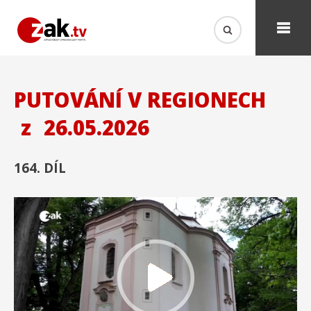
PUTOVÁNÍ V REGIONECH
z
26.05.2026
164. DÍL