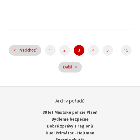
...
Předchozí
1
2
3
4
5
15
Další
Archiv pořadů
30 let Městské policie Plzeň
Bydleme bezpečně
Dobré zprávy z regionů
Duel Primátor - Hejtman
Energie chytře