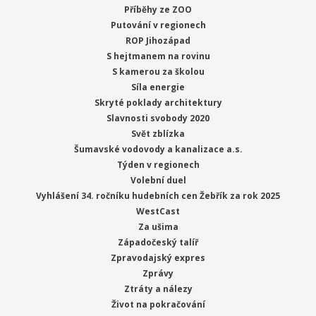
Příběhy ze ZOO
Putování v regionech
ROP Jihozápad
S hejtmanem na rovinu
S kamerou za školou
Síla energie
Skryté poklady architektury
Slavnosti svobody 2020
Svět zblízka
Šumavské vodovody a kanalizace a.s.
Týden v regionech
Volební duel
Vyhlášení 34. ročníku hudebních cen Žebřík za rok 2025
WestCast
Za ušima
Západočeský talíř
Zpravodajský expres
Zprávy
Ztráty a nálezy
Život na pokračování