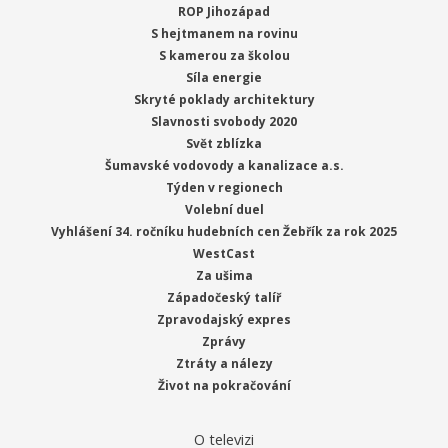
ROP Jihozápad
S hejtmanem na rovinu
S kamerou za školou
Síla energie
Skryté poklady architektury
Slavnosti svobody 2020
Svět zblízka
Šumavské vodovody a kanalizace a.s.
Týden v regionech
Volební duel
Vyhlášení 34. ročníku hudebních cen Žebřík za rok 2025
WestCast
Za ušima
Západočeský talíř
Zpravodajský expres
Zprávy
Ztráty a nálezy
Život na pokračování
O televizi