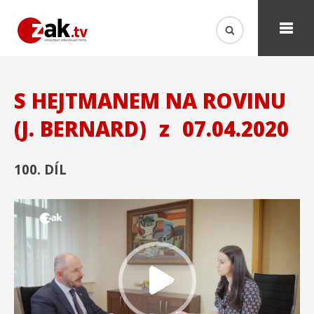
S HEJTMANEM NA ROVINU
(J. BERNARD)
z
07.04.2020
100. DÍL