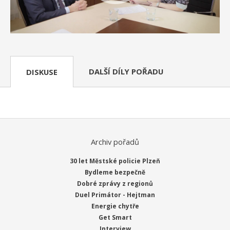
DALŠÍ DÍLY POŘADU
DISKUSE
Archiv pořadů
30 let Městské policie Plzeň
Bydleme bezpečně
Dobré zprávy z regionů
Duel Primátor - Hejtman
Energie chytře
Get Smart
Interview