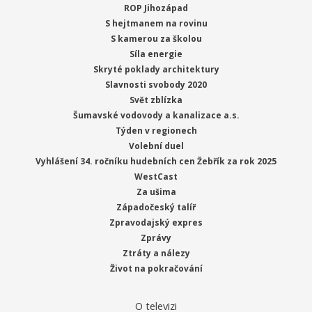
ROP Jihozápad
S hejtmanem na rovinu
S kamerou za školou
Síla energie
Skryté poklady architektury
Slavnosti svobody 2020
Svět zblízka
Šumavské vodovody a kanalizace a.s.
Týden v regionech
Volební duel
Vyhlášení 34. ročníku hudebních cen Žebřík za rok 2025
WestCast
Za ušima
Západočeský talíř
Zpravodajský expres
Zprávy
Ztráty a nálezy
Život na pokračování
O televizi