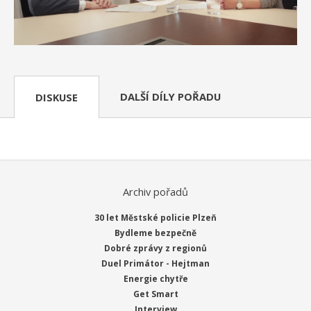
DALŠÍ DÍLY POŘADU
DISKUSE
Archiv pořadů
30 let Městské policie Plzeň
Bydleme bezpečně
Dobré zprávy z regionů
Duel Primátor - Hejtman
Energie chytře
Get Smart
Interview