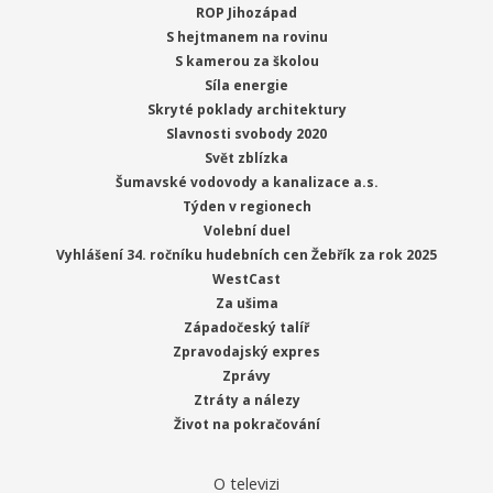
ROP Jihozápad
S hejtmanem na rovinu
S kamerou za školou
Síla energie
Skryté poklady architektury
Slavnosti svobody 2020
Svět zblízka
Šumavské vodovody a kanalizace a.s.
Týden v regionech
Volební duel
Vyhlášení 34. ročníku hudebních cen Žebřík za rok 2025
WestCast
Za ušima
Západočeský talíř
Zpravodajský expres
Zprávy
Ztráty a nálezy
Život na pokračování
O televizi