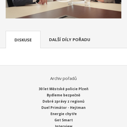
DALŠÍ DÍLY POŘADU
DISKUSE
Archiv pořadů
30 let Městské policie Plzeň
Bydleme bezpečně
Dobré zprávy z regionů
Duel Primátor - Hejtman
Energie chytře
Get Smart
Interview