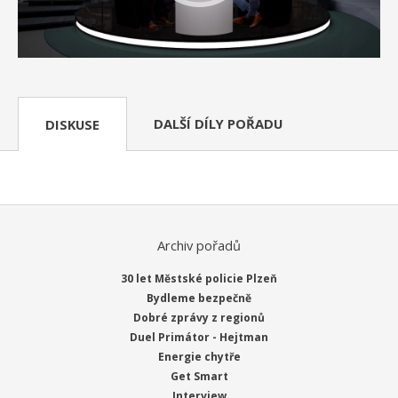
DALŠÍ DÍLY POŘADU
DISKUSE
Archiv pořadů
30 let Městské policie Plzeň
Bydleme bezpečně
Dobré zprávy z regionů
Duel Primátor - Hejtman
Energie chytře
Get Smart
Interview