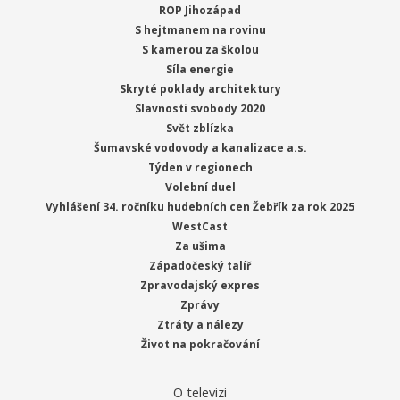
ROP Jihozápad
S hejtmanem na rovinu
S kamerou za školou
Síla energie
Skryté poklady architektury
Slavnosti svobody 2020
Svět zblízka
Šumavské vodovody a kanalizace a.s.
Týden v regionech
Volební duel
Vyhlášení 34. ročníku hudebních cen Žebřík za rok 2025
WestCast
Za ušima
Západočeský talíř
Zpravodajský expres
Zprávy
Ztráty a nálezy
Život na pokračování
O televizi