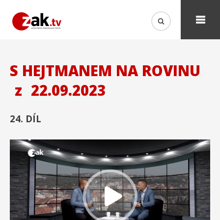
S HEJTMANEM NA ROVINU
z
22.09.2023
24. DÍL