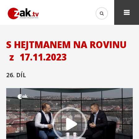
S HEJTMANEM NA ROVINU
z
17.11.2023
26. DÍL