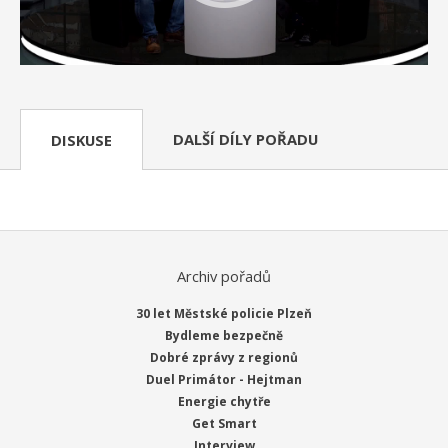
DALŠÍ DÍLY POŘADU
DISKUSE
Archiv pořadů
30 let Městské policie Plzeň
Bydleme bezpečně
Dobré zprávy z regionů
Duel Primátor - Hejtman
Energie chytře
Get Smart
Interview