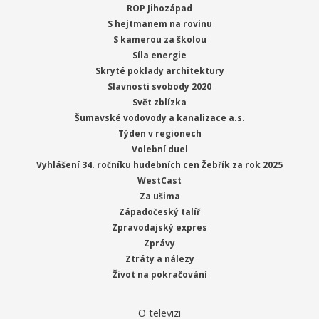
ROP Jihozápad
S hejtmanem na rovinu
S kamerou za školou
Síla energie
Skryté poklady architektury
Slavnosti svobody 2020
Svět zblízka
Šumavské vodovody a kanalizace a.s.
Týden v regionech
Volební duel
Vyhlášení 34. ročníku hudebních cen Žebřík za rok 2025
WestCast
Za ušima
Západočeský talíř
Zpravodajský expres
Zprávy
Ztráty a nálezy
Život na pokračování
O televizi