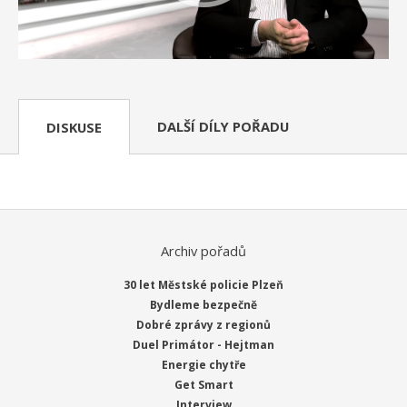
DALŠÍ DÍLY POŘADU
DISKUSE
Archiv pořadů
30 let Městské policie Plzeň
Bydleme bezpečně
Dobré zprávy z regionů
Duel Primátor - Hejtman
Energie chytře
Get Smart
Interview