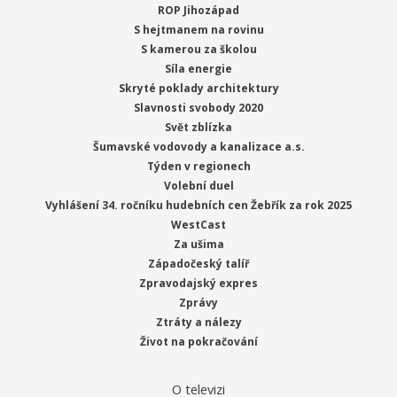
ROP Jihozápad
S hejtmanem na rovinu
S kamerou za školou
Síla energie
Skryté poklady architektury
Slavnosti svobody 2020
Svět zblízka
Šumavské vodovody a kanalizace a.s.
Týden v regionech
Volební duel
Vyhlášení 34. ročníku hudebních cen Žebřík za rok 2025
WestCast
Za ušima
Západočeský talíř
Zpravodajský expres
Zprávy
Ztráty a nálezy
Život na pokračování
O televizi