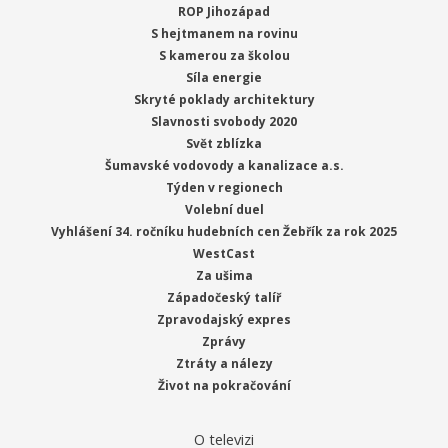
ROP Jihozápad
S hejtmanem na rovinu
S kamerou za školou
Síla energie
Skryté poklady architektury
Slavnosti svobody 2020
Svět zblízka
Šumavské vodovody a kanalizace a.s.
Týden v regionech
Volební duel
Vyhlášení 34. ročníku hudebních cen Žebřík za rok 2025
WestCast
Za ušima
Západočeský talíř
Zpravodajský expres
Zprávy
Ztráty a nálezy
Život na pokračování
O televizi