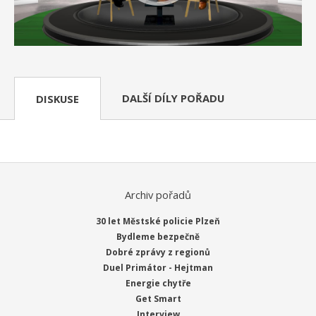
DALŠÍ DÍLY POŘADU
DISKUSE
Archiv pořadů
30 let Městské policie Plzeň
Bydleme bezpečně
Dobré zprávy z regionů
Duel Primátor - Hejtman
Energie chytře
Get Smart
Interview