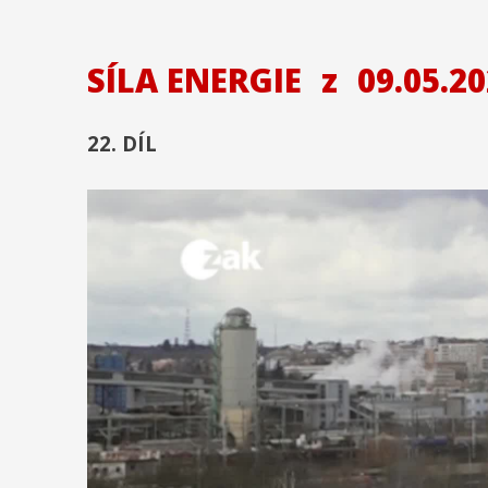
SÍLA ENERGIE
z
09.05.20
22. DÍL