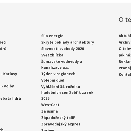
O te
Síla energie
Aktuál
řeči
Skryté poklady architektury
Archiv
ídrů
Slavnosti svobody 2020
O tele
Svět zblízka
Jak ná
Šumavské vodovody a
Rekla
kanalizace a.s.
Proná
- Karlovy
Týden v regionech
Konta
Volební duel
 - Volby
Vyhlášení 34. ročníku
hudebních cen Žebřík za rok
ebata lídrů
2025
WestCast
Za ušima
Západočeský talíř
Zpravodajský expres
ch
Zprávy