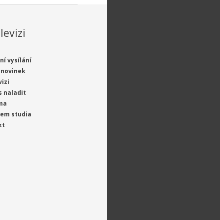
levizi
ní vysílání
 novinek
vizi
s naladit
ma
jem studia
kt