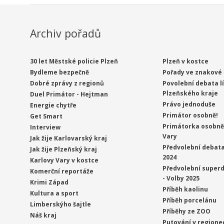
Archiv pořadů
30 let Městské policie Plzeň
Plzeň v kostce
Bydleme bezpečně
Pořady ve znakové 
Dobré zprávy z regionů
Povolební debata l
Plzeňského kraje
Duel Primátor - Hejtman
Právo jednoduše
Energie chytře
Primátor osobně!
Get Smart
Primátorka osobně 
Interview
Vary
Jak žije Karlovarský kraj
Předvolební debata
Jak žije Plzeňský kraj
2024
Karlovy Vary v kostce
Předvolební superd
Komerční reportáže
- Volby 2025
Krimi Západ
Příběh kaolinu
Kultura a sport
Příběh porcelánu
Limberskýho šajtle
Příběhy ze ZOO
Náš kraj
Putování v regione