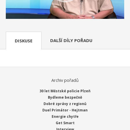
DALŠÍ DÍLY POŘADU
DISKUSE
Archiv pořadů
30 let Městské policie Plzeň
Bydleme bezpečně
Dobré zprávy z regionů
Duel Primátor - Hejtman
Energie chytře
Get Smart
Interview