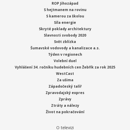
ROP Jihozápad
S hejtmanem na rovinu
S kamerou za školou
Síla energie
Skryté poklady architektury
Slavnosti svobody 2020
Svět zblízka
Šumavské vodovody a kanalizace a.s.
Týden v regionech
Volební duel
Vyhlášení 34. ročníku hudebních cen Žebřík za rok 2025
WestCast
Za ušima
Západočeský talíř
Zpravodajský expres
Zprávy
Ztráty a nálezy
Život na pokračování
O televizi